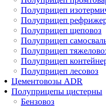
Полуприцеп изотерми
Полуприцеп рефрижер
Полуприцеп щеповоз
Полуприцеп самосвал
Полуприцеп тяжелово
Полуприцеп контейне
Полуприцеп лесовоз
Цементовозы ADR
Полуприцепы цистерны
Бензовоз