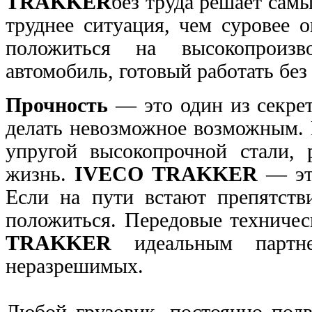
TRAKKER
без труда решает сам
труднее ситуация, чем
суровее 
положиться на высокопроиз
автомобиль, готовый работать без 
Прочность
— это один из секрет
делать невозможное возможным.
упругой высокопрочной стали,
жизнь.
IVECO TRAKKER
— это
Если на пути встают препятств
положиться. Передовые техниче
TRAKKER
идеальным парт
неразрешимых.
Любой грузовик, постоянно под