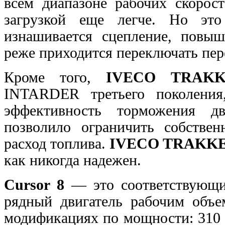
всем
диапазоне рабочих скорос
загрузкой еще легче. Но
это
изнашивается сцепление, повыш
реже приходится переключать пер
Кроме того,
IVECO TRAK
INTARDER третьего поколени
эффективность торможения д
позволило ограничить собстве
расход топлива.
IVECO TRAKK
как никогда надежен.
Cursor 8
— это соответствующи
рядный двигатель
рабочим объе
модификациях по мощности: 310 