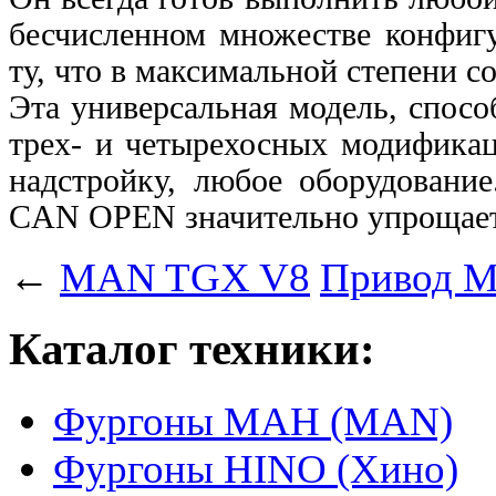
бесчисленном множестве конфигу
ту,
что в максимальной степени с
Эта универсальная модель, спосо
трех- и
четырехосных модификац
надстройку, любое
оборудовани
CAN OPEN значительно упрощает
←
MAN TGX V8
Привод M
Каталог техники:
Фургоны МАН (MAN)
Фургоны HINO (Хино)