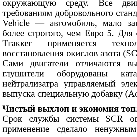
окружающую среду. Все двига
требованиям добровольного
станд
Vehicle — автомобиль, мало з
более строгого, чем Евро 5. Для
Тгаккег применяется технол
восстановления
окислов азота (SC
Сами двигатели отличаются в
глушители оборудованы
кат
нейтрализатра управляемый эле
выпуска специальную добавку (A
Чистый выхлоп и экономия топ
Срок службы системы SCR огр
применение сделало ненужн