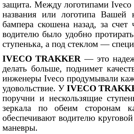
защита. Между логотипами Ivесо 
названия или логотипа Вашей 
бампера
скошена назад, за счет
водителю было удобно
протирать
ступенька, а под стеклом — спец
IVECO TRAKKER
— это надеж
делать больше, поднимет качес
инженеры Ivесо продумывали ка
удовольствие. У
IVECO TRAKK
поручни
и нескользящие ступен
зеркала по обеим сторонам
к
обеспечивают водителю круговой
маневры.