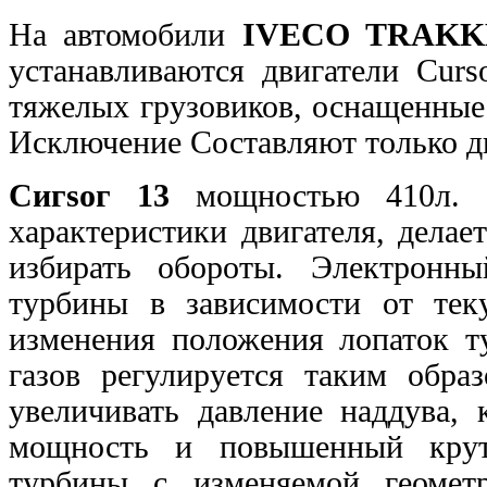
На автомобили
IVECO TRAKK
устанавливаются двигатели Cur
тяжелых грузовиков, оснащенны
Исключение Составляют только дв
Сигsог 13
мощностью 410л. с.
характеристики двигателя, делае
избирать обороты. Электронн
турбины в зависимости от те
изменения положения лопаток 
газов регулируется таким обра
увеличивать давление наддува, 
мощность и
повышенный крут
турбины с изменяемой геоме