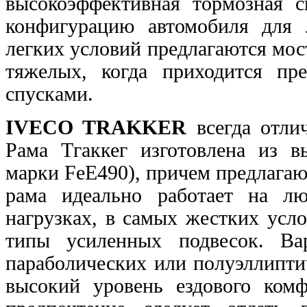
высокоэффективная тормозная с
конфигурацию
автомобиля для 
легких условий предлагаются мо
тяжелых,
когда приходится пр
спусками.
IVECO TRAKKER
всегда отли
Рама Тгаккег изготовлена из
в
марки FеЕ490), причем предлагаю
рама идеально работает на л
нагрузках, в самых жестких усл
типы усиленных
подвесок. Ва
параболических или полуэллипт
высокий уровень ездового ком