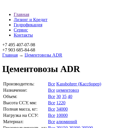
Главная
Лизинг и Кредит
Гидрофикация
Сервис
Контакты
+7 495 407-07-98
+7 903 685-84-68
Главная
→
Цементовозы ADR
Цементовозы ADR
Производитель:
Все
Kassbohrer (Кассборер)
Назначение:
Все
цементовоз
Объем:
Все
30
35
40
Высота ССУ, мм:
Все
1220
Полная масса, кг:
Все
34000
Нагрузка на ССУ:
Все
10000
Материал:
Все
алюминий
Грузоподъемность, кг:
Все
29150
29300
29500