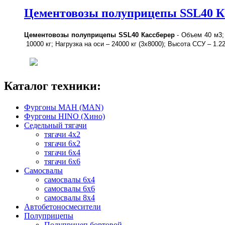
Цементовозы полуприцепы SSL40 К
Цементовозы полуприцепы SSL40 Кассберер
- Объем 40 м3; 
10000 кг; Нагрузка на оси – 24000 кг (3х8000); Высота ССУ – 
Каталог техники:
Фургоны МАН (MAN)
Фургоны HINO (Хино)
Седельный тягачи
тягачи 4х2
тягачи 6х2
тягачи 6х4
тягачи 6х6
Самосвалы
самосвалы 6x4
самосвалы 6x6
самосвалы 8x4
Автобетоносмесители
Полуприцепы
Полуприцеп бортовой