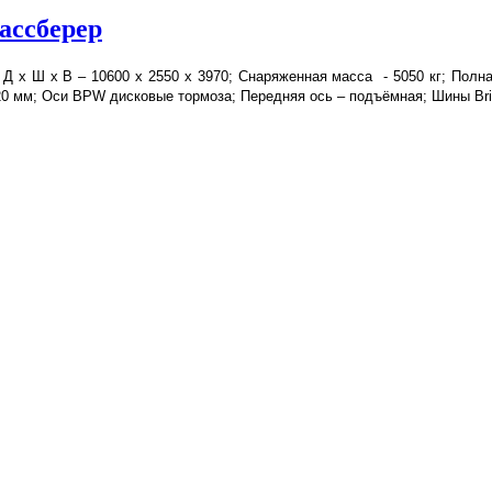
ассберер
Д х Ш х В – 10600 х 2550 х 3970; Снаряженная масса - 5050 кг; Полна
1.220 мм; Оси BPW дисковые тормоза; Передняя ось – подъёмная; Шины B