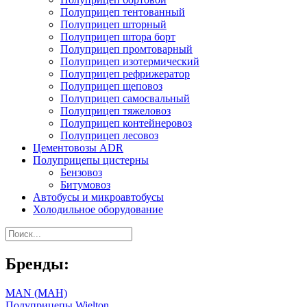
Полуприцеп тентованный
Полуприцеп шторный
Полуприцеп штора борт
Полуприцеп промтоварный
Полуприцеп изотермический
Полуприцеп рефрижератор
Полуприцеп щеповоз
Полуприцеп самосвальный
Полуприцеп тяжеловоз
Полуприцеп контейнеровоз
Полуприцеп лесовоз
Цементовозы ADR
Полуприцепы цистерны
Бензовоз
Битумовоз
Автобусы и микроавтобусы
Холодильное оборудование
Бренды:
MAN (МАН)
Полуприцепы Wielton