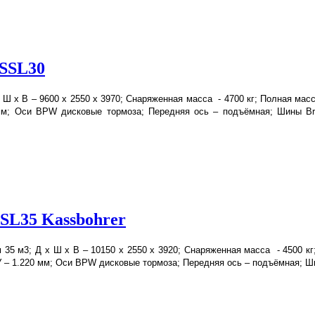
 SSL30
 Ш х В – 9600 х 2550 х 3970; Снаряженная масса - 4700 кг; Полная мас
0 мм; Оси BPW дисковые тормоза; Передняя ось – подъёмная; Шины Br
SL35 Kassbohrer
 35 м3; Д х Ш х В – 10150 х 2550 х 3920; Снаряженная масса - 4500 кг
ССУ – 1.220 мм; Оси BPW дисковые тормоза; Передняя ось – подъёмная; 