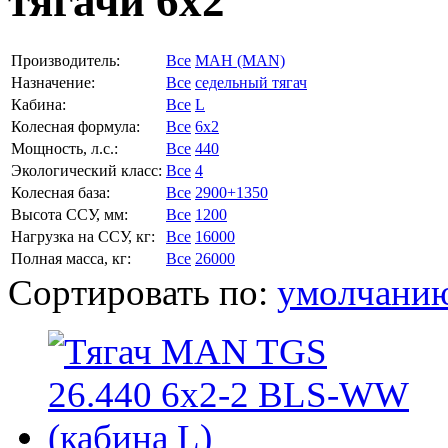
тягачи 6х2
Производитель:
Все
МАН (MAN)
Назначение:
Все
седельный тягач
Кабина:
Все
L
Колесная формула:
Все
6x2
Мощность, л.с.:
Все
440
Экологический класс:
Все
4
Колесная база:
Все
2900+1350
Высота ССУ, мм:
Все
1200
Нагрузка на ССУ, кг:
Все
16000
Полная масса, кг:
Все
26000
Сортировать по:
умолчани