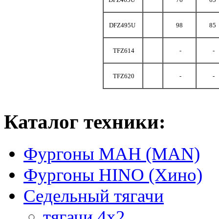
DFZ495U
98
85
TFZ614
-
-
TFZ620
-
-
Каталог техники:
Фургоны МАН (MAN)
Фургоны HINO (Хино)
Седельный тягачи
тягачи 4х2