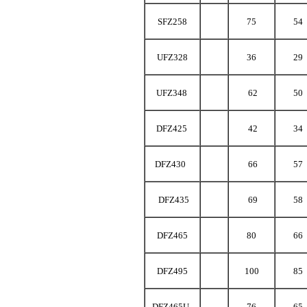
SFZ258
75
54
UFZ328
36
29
UFZ348
62
50
DFZ425
42
34
DFZ430
66
57
DFZ435
69
58
DFZ465
80
66
DFZ495
100
85
DFZ465U
76
65