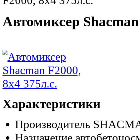
F2000, 8х4 375л.с.
Автомиксер Shaсman F
Характеристики
Производитель
SНACM
Назначение
автобетонос