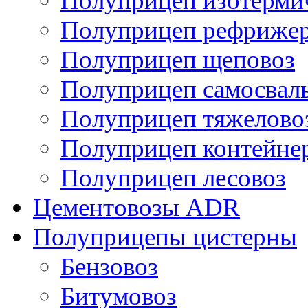
Полуприцеп изотерми
Полуприцеп рефрижер
Полуприцеп щеповоз
Полуприцеп самосвал
Полуприцеп тяжелово
Полуприцеп контейне
Полуприцеп лесовоз
Цементовозы ADR
Полуприцепы цистерны
Бензовоз
Битумовоз