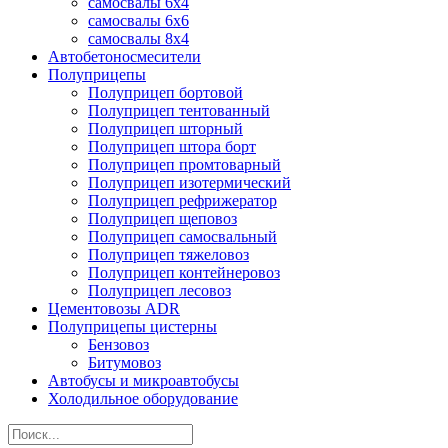
самосвалы 6x4
самосвалы 6x6
самосвалы 8x4
Автобетоносмесители
Полуприцепы
Полуприцеп бортовой
Полуприцеп тентованный
Полуприцеп шторный
Полуприцеп штора борт
Полуприцеп промтоварный
Полуприцеп изотермический
Полуприцеп рефрижератор
Полуприцеп щеповоз
Полуприцеп самосвальный
Полуприцеп тяжеловоз
Полуприцеп контейнеровоз
Полуприцеп лесовоз
Цементовозы ADR
Полуприцепы цистерны
Бензовоз
Битумовоз
Автобусы и микроавтобусы
Холодильное оборудование