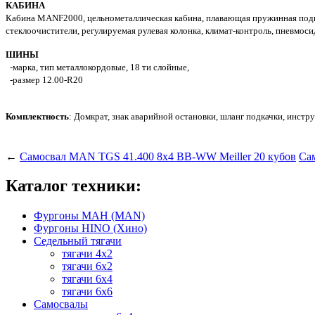
КАБИНА
Кабина MANF2000, цельнометаллическая кабина, плавающая пружинная подвес
стеклоочистители, регулируемая рулевая колонка, климат-контроль, пневмос
ШИНЫ
-марка, тип металлокордовые, 18 ти слойные,
-размер 12.00-R20
Комплектность
: Домкрат, знак аварийной остановки, шланг подкачки, инстр
←
Самосвал MAN TGS 41.400 8x4 BB-WW Meiller 20 кубов
Са
Каталог техники:
Фургоны МАН (MAN)
Фургоны HINO (Хино)
Седельный тягачи
тягачи 4х2
тягачи 6х2
тягачи 6х4
тягачи 6х6
Самосвалы