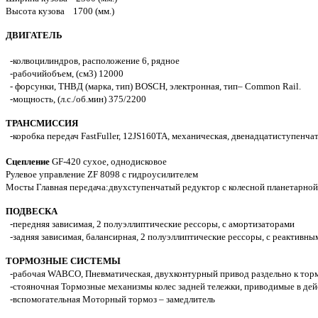
Высота кузова 1700 (мм.)
ДВИГАТЕЛЬ
-колвоцилиндров, расположение 6, рядное
-рабочийобъем, (см3) 12000
- форсунки, ТНВД (марка, тип) BOSCH, электронная, тип– Common Rail.
-мощность, (л.с./об.мин) 375/2200
ТРАНСМИССИЯ
-коробка передач FastFuller, 12JS160TA, механическая, двенадцатиступенча
Сцепление
GF-420 сухое, однодисковое
Рулевое управление ZF 8098 с гидроусилителем
Мосты Главная передача:двухступенчатый редуктор с колесной планетарной 
ПОДВЕСКА
-передняя зависимая, 2 полуэллиптические рессоры, с амортизаторами
-задняя зависимая, балансирная, 2 полуэллиптические рессоры, с реактивн
ТОРМОЗНЫЕ СИСТЕМЫ
-рабочая WABCO, Пневматическая, двухконтурный привод раздельно к тормо
-стояночная Тормозные механизмы колес задней тележки, приводимые в д
-вспомогательная Моторный тормоз – замедлитель