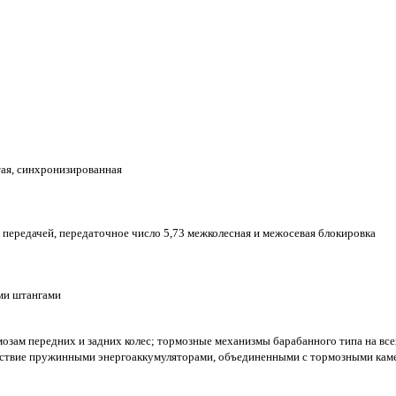
тая, синхронизированная
передачей, передаточное число 5,73 межколесная и межосевая блокировка
ыми штангами
зам передних и задних колес; тормозные механизмы барабанного типа на все
ействие пружинными энергоаккумуляторами, объединенными с тормозными кам