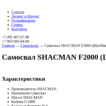
Главная
Лизинг и Кредит
Гидрофикация
Сервис
Контакты
+7 495 407-07-98
+7 903 685-84-68
Главная
→
Самосвалы
→ Самосвал SHACMAN F2000 (ШахМан) 
Самосвал SHACMAN F2000 (Ш
Характеристики
Производитель
SНACMAN
Назначение
самосвал
Шасси
SНACMAN
Кабина
F-2000
Колесная формула
8x4