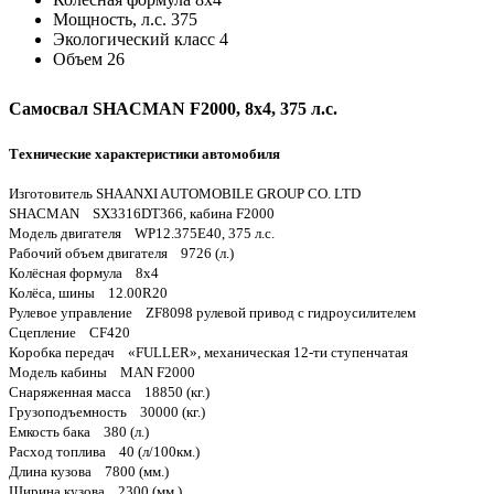
Мощность, л.с.
375
Экологический класс
4
Объем
26
Самосвал SHACMAN F2000, 8x4, 375 л.с.
Технические характеристики автомобиля
Изготовитель SHAANXI AUTOMOBILE GROUP CO. LTD
SHACMAN SX3316DT366, кабина F2000
Модель двигателя WP12.375E40, 375 л.с.
Рабочий объем двигателя 9726 (л.)
Колёсная формула 8x4
Колёса, шины 12.00R20
Рулевое управление ZF8098 рулевой привод с гидроусилителем
Сцепление CF420
Коробка передач «FULLER», механическая 12-ти ступенчатая
Модель кабины MAN F2000
Снаряженная масса 18850 (кг.)
Грузоподъемность 30000 (кг.)
Емкость бака 380 (л.)
Расход топлива 40 (л/100км.)
Длина кузова 7800 (мм.)
Ширина кузова 2300 (мм.)