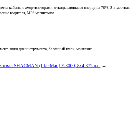
ка кабины с амортизаторами, откидывающаяся вперед на 70%, 2-х местная, 1 
идение водителя, MP3 магнитолла.
умент, ящик для инструмента, балонный ключ, монтажка.
мосвал SНACMAN (ШакМан) F-3000, 8х4 375 л.с.
→