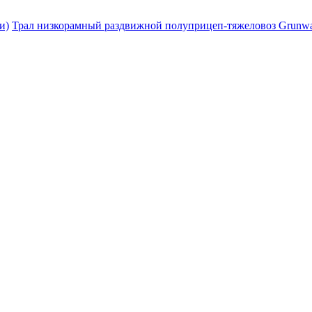
и)
Трал низкорамный раздвижной полуприцеп-тяжеловоз Grunwal