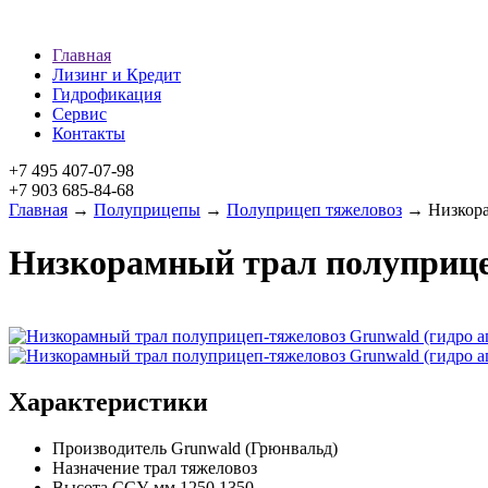
Главная
Лизинг и Кредит
Гидрофикация
Сервис
Контакты
+7 495 407-07-98
+7 903 685-84-68
Главная
→
Полуприцепы
→
Полуприцеп тяжеловоз
→ Низкорам
Низкорамный трал полуприце
Характеристики
Производитель
Grunwald (Грюнвальд)
Назначение
трал тяжеловоз
Высота ССУ, мм
1250,1350