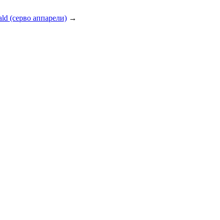
d (серво аппарели)
→