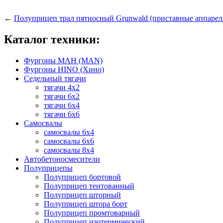
←
Полуприцеп трал пятиосный Grunwald (приставные аппарел
Каталог техники:
Фургоны МАН (MAN)
Фургоны HINO (Хино)
Седельный тягачи
тягачи 4х2
тягачи 6х2
тягачи 6х4
тягачи 6х6
Самосвалы
самосвалы 6x4
самосвалы 6x6
самосвалы 8x4
Автобетоносмесители
Полуприцепы
Полуприцеп бортовой
Полуприцеп тентованный
Полуприцеп шторный
Полуприцеп штора борт
Полуприцеп промтоварный
Полуприцеп изотермический