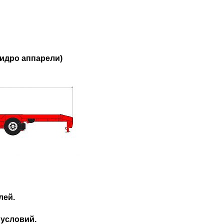
идро аппарели)
лей.
 условий.