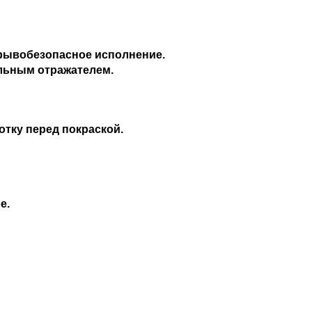
зрывобезопасное исполнение.
льным отражателем.
тку перед покраской.
е.