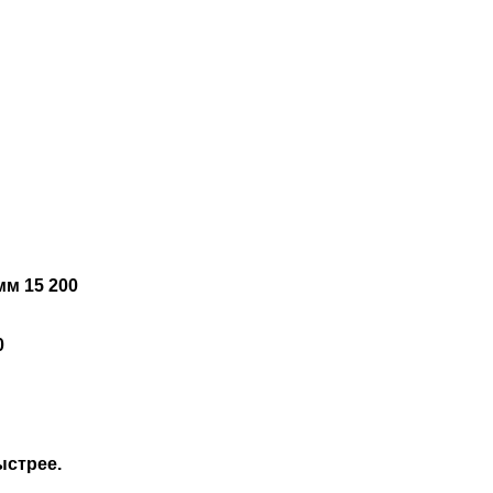
мм 15 200
0
ыстрее.