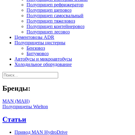
Полуприцеп рефрижератор
Полуприцеп щеповоз
Полуприцеп самосвальный
Полуприцеп тяжеловоз
Полуприцеп контейнеровоз
Полуприцеп лесовоз
Цементовозы ADR
Полуприцепы цистерны
Бензовоз
Битумовоз
Автобусы и микроавтобусы
Холодильное оборудование
Бренды:
MAN (МАН)
Полуприцепы Wielton
Статьи
Привод MAN HydroDrive