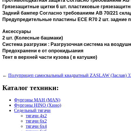
Противоподкатная защита Согласно требованиям AB 
Грязезащитные щитки 6 шт. пластиковые грязезащит
Задний бампер Согласно требованиям AB 70/221 скл
Предупредительные пластины ECE R70 2 шт. задние пр
Аксессуары
2 шт. (Колесные башмаки)
Система разгрузки : Разгрузочная система на возду
Предохранени е от опрокидыания
Тент в верхней части кузова ( в катушке)
←
Полуприцеп самосвальный квадратный ZASLAW (Заслав) 3
Каталог техники:
Фургоны МАН (MAN)
Фургоны HINO (Хино)
Седельный тягачи
тягачи 4х2
тягачи 6х2
тягачи 6х4