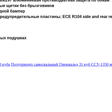
89/297 алюминиевая противодкатная защита по бокам
ные щитки без брызговиков
адной бампер
едупредительные пластины; ECE R104 side and rear ref
шных подушках
3 куба
Полуприцеп самосвальный Грюнвальд 31 куб ССУ-1350 