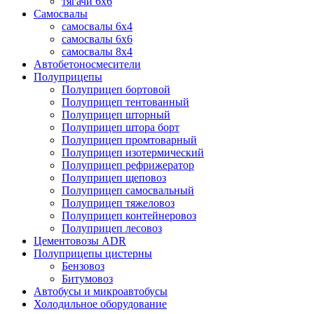
тягачи 6х6
Самосвалы
самосвалы 6x4
самосвалы 6x6
самосвалы 8x4
Автобетоносмесители
Полуприцепы
Полуприцеп бортовой
Полуприцеп тентованный
Полуприцеп шторный
Полуприцеп штора борт
Полуприцеп промтоварный
Полуприцеп изотермический
Полуприцеп рефрижератор
Полуприцеп щеповоз
Полуприцеп самосвальный
Полуприцеп тяжеловоз
Полуприцеп контейнеровоз
Полуприцеп лесовоз
Цементовозы ADR
Полуприцепы цистерны
Бензовоз
Битумовоз
Автобусы и микроавтобусы
Холодильное оборудование