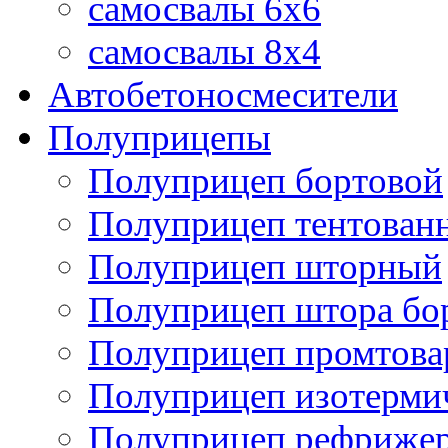
самосвалы 6x6
самосвалы 8x4
Автобетоносмесители
Полуприцепы
Полуприцеп бортовой
Полуприцеп тентован
Полуприцеп шторный
Полуприцеп штора бо
Полуприцеп промтов
Полуприцеп изотерми
Полуприцеп рефрижер