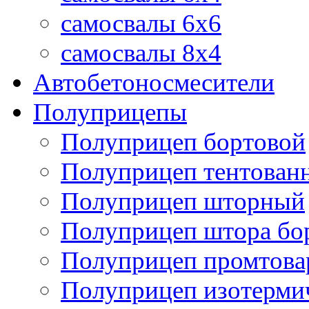
самосвалы 6x6
самосвалы 8x4
Автобетоносмесители
Полуприцепы
Полуприцеп бортовой
Полуприцеп тентован
Полуприцеп шторный
Полуприцеп штора бо
Полуприцеп промтов
Полуприцеп изотерми