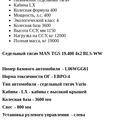
Кабина
LX
Колесная формула
400
Мощность, л.с.
400
Экологический класс
4
Колесная база
3600
Высота ССУ, мм
1150
Нагрузка на ССУ, кг
12000
Полная масса, кг
19000
Седельный тягач MAN TGS 19.400 4x2 BLS-WW
Номер базового автомобиля - L06WGG61
Норма токсичности ОГ - ЕВРО-4
Тип автомобиля - седельный тягач Vario
Кабина - LX - кабина с высокой крышей
Колесная база - 3600 мм
Свес - 800 мм
Установка рулевого управления - слева