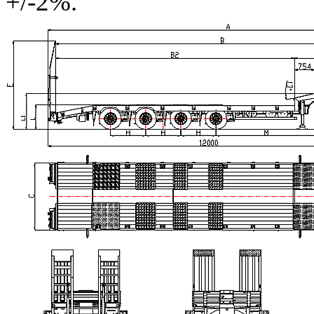
+/-2%.