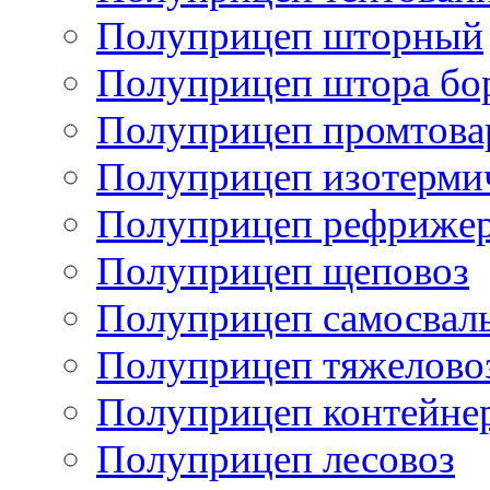
Полуприцеп шторный
Полуприцеп штора бо
Полуприцеп промтов
Полуприцеп изотерми
Полуприцеп рефрижер
Полуприцеп щеповоз
Полуприцеп самосвал
Полуприцеп тяжелово
Полуприцеп контейне
Полуприцеп лесовоз