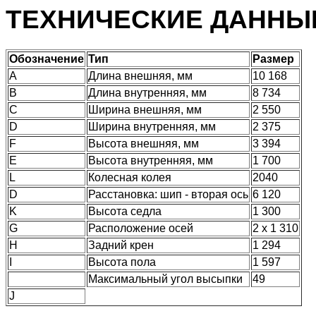
ТЕХНИЧЕСКИЕ ДАННЫ
Обозначение
Тип
Размер
А
Длина внешняя, мм
10 168
В
Длина внутренняя, мм
8 734
С
Ширина внешняя, мм
2 550
D
Ширина внутренняя, мм
2 375
F
Высота внешняя, мм
3 394
E
Высота внутренняя, мм
1 700
L
Колесная колея
2040
D
Расстановка: шип - вторая ось
6 120
K
Высота седла
1 300
G
Расположение осей
2 х 1 310
H
Задний крен
1 294
I
Высота пола
1 597
Максимальный угол высыпки
49
J