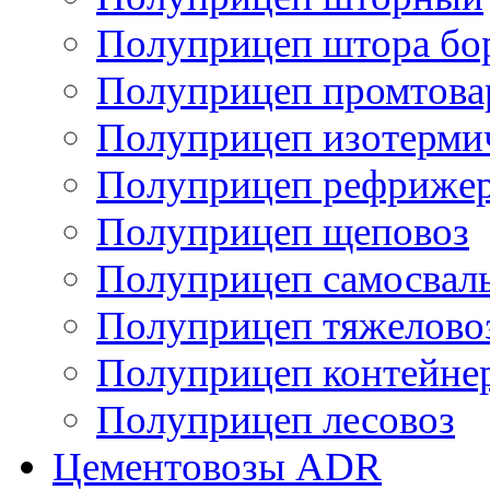
Полуприцеп штора бо
Полуприцеп промтов
Полуприцеп изотерми
Полуприцеп рефрижер
Полуприцеп щеповоз
Полуприцеп самосвал
Полуприцеп тяжелово
Полуприцеп контейне
Полуприцеп лесовоз
Цементовозы ADR