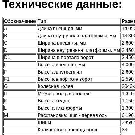
Технические данные:
Обозначение
Тип
Разм
А
Длина внешняя, мм
14 05
В
Длина внутренняя платформы, мм
13 30
С
Ширина внешняя, мм
2 600
D
Ширина внутренняя платформы, мм
2 450
D1
Ширина в портале ворот
2 450
E
Высота внешняя, мм
4 000
F
Высота внутренняя
2 600
F1
Высота в портале ворот
2 590
G
Колесная колея
2040-
H
Межосевое расстояние
1 310
K
Высота седла
1 150
L
Высота платформы
1 300
M
Расстановка: шип - первая ось
6 190
Шины
385/6
Количество европоддонов
33