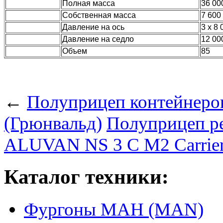
Полная масса
36 00
Собственная масса
7 600
Давление на ось
3 х 8 
Давление на седло
12 00
Объем
85
←
Полуприцеп контейнеро
(Грюнвальд)
Полуприцеп ре
ALUVAN NS 3 C M2 Carrier
Каталог техники:
Фургоны МАН (MAN)