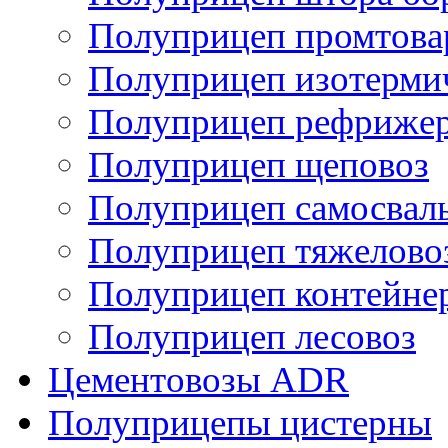
Полуприцеп промтов
Полуприцеп изотерми
Полуприцеп рефрижер
Полуприцеп щеповоз
Полуприцеп самосвал
Полуприцеп тяжелово
Полуприцеп контейне
Полуприцеп лесовоз
Цементовозы ADR
Полуприцепы цистерны